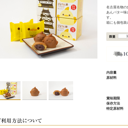
名古屋名物の
あんバター味
す。
箱にも個包装
内容量
原材料
賞味期限
保存方法
特定原材料