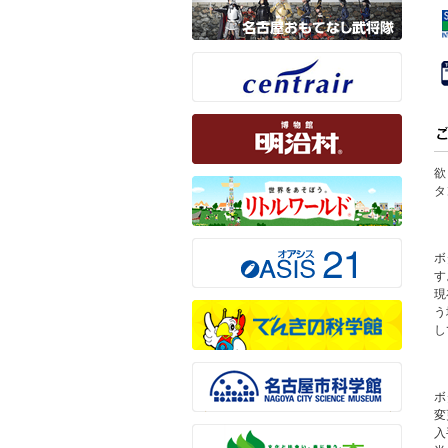
欲
タ
ボ
す
現
う
し
ボ
変
入