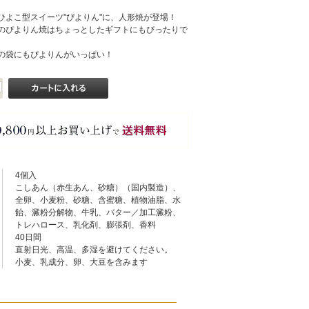
ひよこ型スイーツ"ぴよりん"に、人形焼が登場！
のぴよりん焼はちょっとしたギフトにもぴったりで
の袋にもぴよりんがいっぱい！
4個入
こしあん（赤生あん、砂糖）（国内製造）、
全卵、小麦粉、砂糖、含蜜糖、植物油脂、水
飴、澱粉分解物、牛乳、バター／加工澱粉、
トレハロース、乳化剤、膨張剤、香料
40日間
直射日光、高温、多湿を避けてください。
小麦、乳成分、卵、大豆を含みます