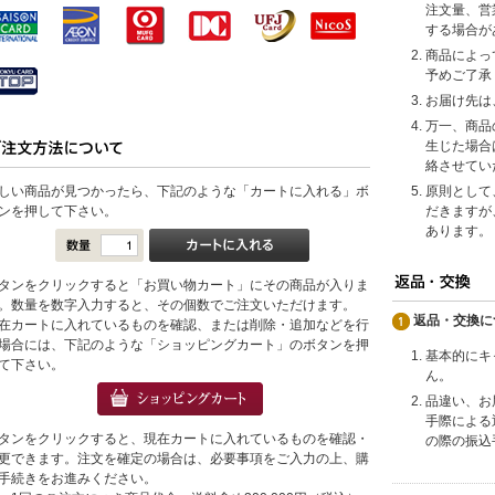
注文量、営
する場合が
商品によっ
予めご了承
お届け先は
万一、商品
生じた場合
絡させてい
しい商品が見つかったら、下記のような「カートに入れる」ボ
原則として
ンを押して下さい。
だきますが
あります。
タンをクリックすると「お買い物カート」にその商品が入りま
。数量を数字入力すると、その個数でご注文いただけます。
返品・交換に
在カートに入れているものを確認、または削除・追加などを行
場合には、下記のような「ショッピングカート」のボタンを押
基本的にキ
て下さい。
ん。
品違い、お
手際による
タンをクリックすると、現在カートに入れているものを確認・
の際の振込
更できます。注文を確定の場合は、必要事項をご入力の上、購
手続きをお進みください。