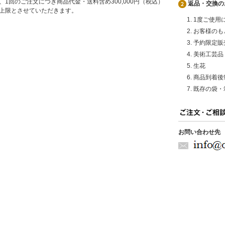
、1回のご注文につき商品代金・送料含め300,000円（税込）
返品・交換の
上限とさせていただきます。
1度ご使用
お客様のも
予約限定販
美術工芸品
生花
商品到着後
既存の袋・
お問い合わせ先