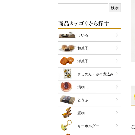
ういろ
和菓子
洋菓子
きしめん・みそ煮込み
漬物
とうふ
置物
キーホルダー