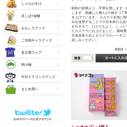
しゃちのすけ
昭和の初期より、手間を惜しまず、
しまず、熟練した職人が1個ずつ丁
豆しば×金鯱
き上げています。 カステラ生地に卵
みを使用することで小豆本来の上品
を引き立て、口どけもよく、しっと
おもしろグッズ
たカステラに仕上げました。 風味豊
北海道産小豆とカステラのハーモニ
楽しみください。
ご当地キャラグッズ
¥313
（
名古屋ウェア
和小物
中日ドラゴンズグッズ
まとめ買い
シャチナゴン 4個入