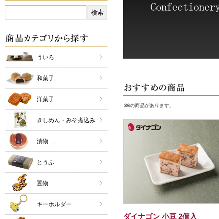
ういろ
和菓子
洋菓子
36
の商品があります。
きしめん・みそ煮込み
漬物
とうふ
置物
キーホルダー
ダイナゴン 小豆 2個入