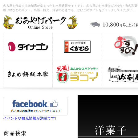
名古屋を代表する老舗店が集まったお土産通販サイトです。名古屋のお土産(おみやげ)・有名和
贈り物などのギフト、出張、観光、帰省のときでも、ぜひこのサイトをチェックしてください。
イベントや観光情報が満載です!