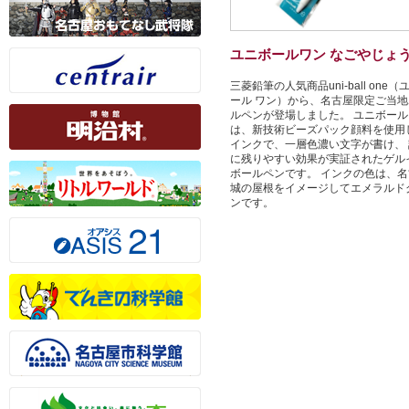
ユニボールワン なごやじょ
三菱鉛筆の人気商品uni-ball one（
ール ワン）から、名古屋限定ご当地
ルペンが登場しました。 ユニボール
は、新技術ビーズパック顔料を使用
インクで、一層色濃い文字が書け、 
に残りやすい効果が実証されたゲル
ボールペンです。 インクの色は、名
城の屋根をイメージしてエメラルド
ンです。