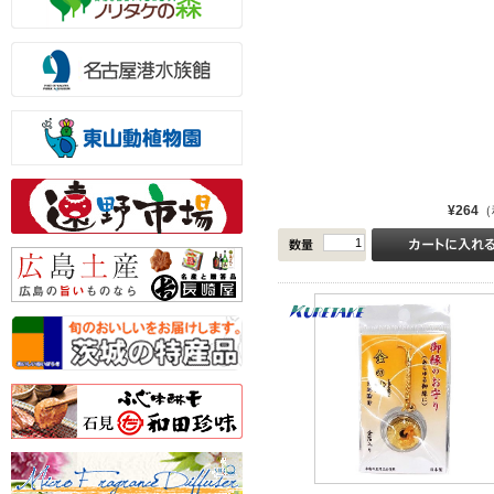
¥264
（