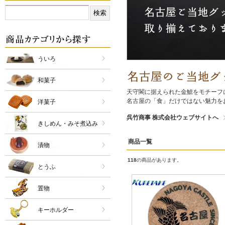
ういろ
和菓子
天守閣に据えられた金鯱をモチーフ
名古屋の「食」だけではない魅力を
洋菓子
呉竹商事 株式会社ウェブサイトへ
きしめん・みそ煮込み
商品一覧
漬物
118
の商品があります。
とうふ
置物
キーホルダー