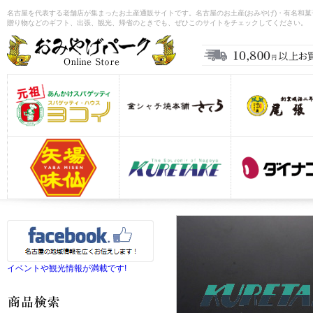
名古屋を代表する老舗店が集まったお土産通販サイトです。名古屋のお土産(おみやげ)・有名和
贈り物などのギフト、出張、観光、帰省のときでも、ぜひこのサイトをチェックしてください。
イベントや観光情報が満載です!