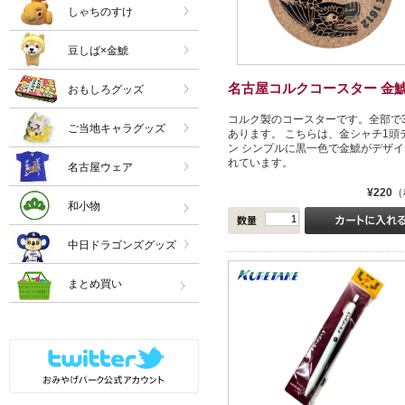
しゃちのすけ
豆しば×金鯱
名古屋コルクコースター 金鯱
おもしろグッズ
コルク製のコースターです。全部で
ご当地キャラグッズ
あります。 こちらは、金シャチ1頭
ン シンプルに黒一色で金鯱がデザイ
れています。
名古屋ウェア
¥220
（
和小物
中日ドラゴンズグッズ
まとめ買い