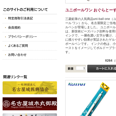
ユニボールワン おぐらとー
三菱鉛筆の人気商品uni-ball one（
ール ワン）から、名古屋限定ご当地
ルペンが登場しました。 ユニボール
は、新技術ビーズパック顔料を使用
インクで、一層色濃い文字が書け、 
に残りやすい効果が実証されたゲル
ボールペンです。 インクの色は、小
ーストをイメージしてボルドーブラ
す。
¥264
（