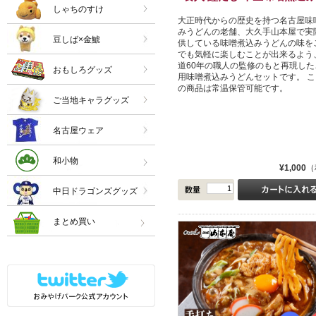
しゃちのすけ
大正時代からの歴史を持つ名古屋味
みうどんの老舗、大久手山本屋で実
豆しば×金鯱
供している味噌煮込みうどんの味を
でも気軽に楽しむことが出来るよう
道60年の職人の監修のもと再現した
おもしろグッズ
用味噌煮込みうどんセットです。 こ
の商品は常温保管可能です。
ご当地キャラグッズ
名古屋ウェア
和小物
¥1,000
（
中日ドラゴンズグッズ
まとめ買い