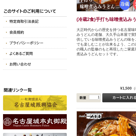
(冷蔵2食)手打ち味噌煮込みう.
大正時代からの歴史を持つ名古屋味
みうどんの老舗、大久手山本屋で実
供している味噌煮込みうどんの味を
でも楽しむことが出来るよう、この道
の職人の監修のもと再現したご家庭
煮込みうどんセットです。
¥1,500
（