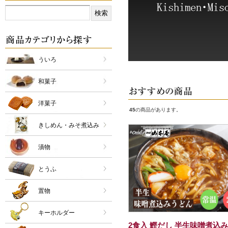
ういろ
和菓子
洋菓子
45
の商品があります。
きしめん・みそ煮込み
漬物
とうふ
置物
キーホルダー
2食入 鰹だし 半生味噌煮込み.