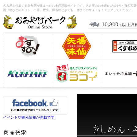
名古屋を代表する老舗店が集まったお土産通販サイトです。名古屋のお土産(おみやげ)・有名和
贈り物などのギフト、出張、観光、帰省のときでも、ぜひこのサイトをチェックしてください。
イベントや観光情報が満載です!