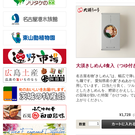
大須きしめん4食入（つゆ付
名古屋名物”きしめん”は、幅広で薄
ち麺です。 愛知県産小麦”きぬあかり
用しています。 口当たり良く、ツル
としたきしめんを、鰹節とかえしし
の旨味が効いた特製『かけつゆ』で
上がりください。
¥1,728
（