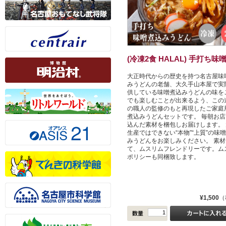
(冷凍2食 HALAL) 手打ち味噌.
大正時代からの歴史を持つ名古屋味
みうどんの老舗、大久手山本屋で実
供している味噌煮込みうどんの味を
でも楽しむことが出来るよう、この道
の職人の監修のもと再現したご家庭
煮込みうどんセットです。 毎朝お店
込んだ素材を梱包しお届けします。 
生産ではできない“本物”“上質”の味
みうどんをお楽しみください。 素材
て、ムスリムフレンドリーです。ム
ポリシーも同梱致します。
¥1,500
（