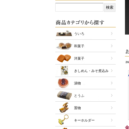
ういろ
和菓子
洋菓子
26
きしめん・みそ煮込み
漬物
とうふ
置物
キーホルダー
金