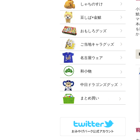
しゃちのすけ
小
鯱
豆しば×金鯱
マ
本
を
おもしろグッズ
か
ご当地キャラグッズ
名古屋ウェア
和小物
中日ドラゴンズグッズ
まとめ買い