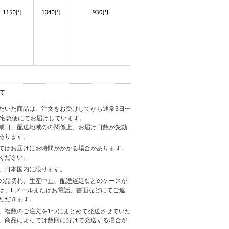
て
だいた商品は、注文をお受けしてから通常3日〜
に宅急便にてお届けしています。
業日、配送地域のの関係上、お届け日数が変動
あります。
てはお届けにお時間がかかる場合があります。
ください。
、日本国内に限ります。
の品切れ、生産中止、配達遅延などのケースが
は、Eメールまたはお電話、書面などにてご連
ただきます。
、複数のご注文を1つにまとめて発送させていた
、商品によっては数回に分けて発送する場合が