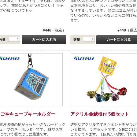
古屋限定！キュートなしゃちほこ前髪ク
海の人気もののチンアナゴがついに上陸
ップ。 前髪にあとがつきにくい！ キャ
日本各地を回り、おいしい物や有名な物
プや服につけても♡
なりすましています。 頭にはゴムが付
ているので、いろいろなところに付けら
ます。
¥440
（税込）
¥440
（税込
なごやキューブキーホルダー
アクリル金鯱根付 5個セット
古屋名物の柄が入った小さなルービック
透明なアクリルでできた金シャチがつい
ューブのキーホルダーです。 鍵やスマ
いる根付。 ５本セットです。5個に分け
に付けて暇つぶしに最適です。
ことができます。 1個あたり約85円とお