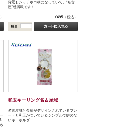
背景もシャチホコ柄になっていて、“名古
屋”感満載です！
）
¥495
（税込）
和玉キーリング名古屋城
屋
名古屋城と金鯱がデザインされているプレ
ー
ートと和玉がついているシンプルで癖のな
手
いキーホルダー
め