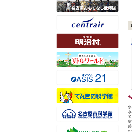
ち
水
水
琴
空
反
の