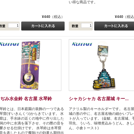
い得な商品です。
¥440
（税込）
¥440
（税込
ぢみ水金鈴 名古屋 水琴鈴
シャカシャカ 名古屋城 キー...
琴鈴とは、日本庭園の装飾の一つである
アクリル製のキーホルダーです。 名古
琴窟(すいきんくつ)からきています。 水
城の形の中に、名古屋名物の細かいプレ
窟は、手水鉢の近くの地中に作り出した
トが入っています。 (金鯱、名古屋城、
洞の中に水滴を落下させ、その際の音を
羽先、ういろ、味噌煮込みうどん、きし
響させる仕掛けです。 水琴鈴は水琴窟
ん、小倉トースト)
音を表したもので魔除けの効果も期待出