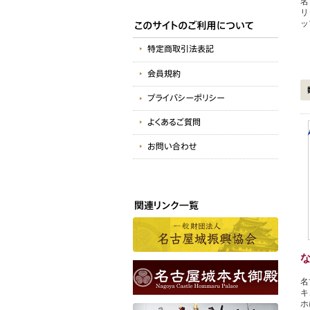
名
リ
ッ
名
キ
ホ