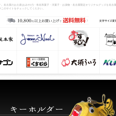
。名古屋のお土産(おみやげ)・有名和菓子・洋菓子・お漬物・名古屋限定オリジナルグッズを名古
ひこのサイトをチェックしてください。