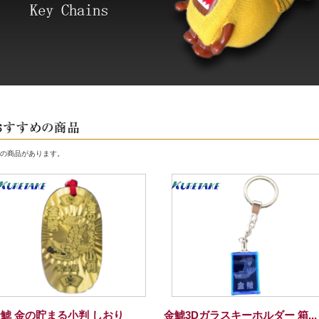
の商品があります。
鯱 金の貯まる小判 しおり
金鯱3Dガラスキーホルダー 箱...