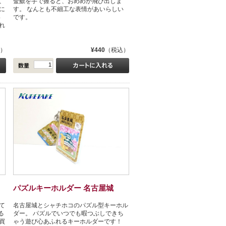
、
金鯱を手で握ると、おめめが飛び出しま
に
す。 なんとも不細工な表情があいらしい
い
です。
れ
）
¥440
（税込）
パズルキーホルダー 名古屋城
て
名古屋城とシャチホコのパズル型キーホル
る
ダー。 パズルでいつでも暇つぶしできち
買
ゃう遊び心あふれるキーホルダーです！