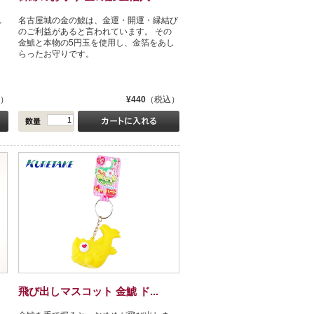
れ
名古屋城の金の鯱は、金運・開運・縁結び
のご利益があると言われています。 その
金鯱と本物の5円玉を使用し、金箔をあし
らったお守りです。
）
¥440
（税込）
飛び出しマスコット 金鯱 ド...