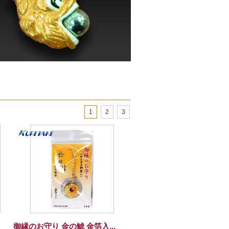
1
2
3
御縁のお守り 金の鯱 金箔入...