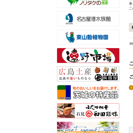
来
二
26