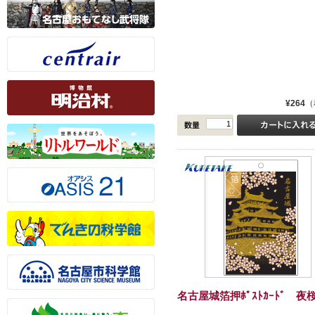
¥264
（
名古屋城箔押ﾎﾟｽﾄｶｰﾄﾞ 夜