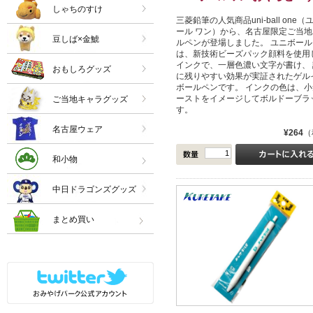
しゃちのすけ
三菱鉛筆の人気商品uni-ball one（
ール ワン）から、名古屋限定ご当地
豆しば×金鯱
ルペンが登場しました。 ユニボール
は、新技術ビーズパック顔料を使用
インクで、一層色濃い文字が書け、 
おもしろグッズ
に残りやすい効果が実証されたゲル
ボールペンです。 インクの色は、小
ーストをイメージしてボルドーブラ
ご当地キャラグッズ
す。
名古屋ウェア
¥264
（
和小物
中日ドラゴンズグッズ
まとめ買い