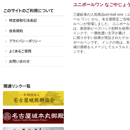
ユニボールワン なごやじょ
三菱鉛筆の人気商品uni-ball one（
ール ワン）から、名古屋限定ご当地
ルペンが登場しました。 ユニボール
は、新技術ビーズパック顔料を使用
インクで、一層色濃い文字が書け、 
に残りやすい効果が実証されたゲル
ボールペンです。 インクの色は、名
城の屋根をイメージしてエメラルド
ンです。