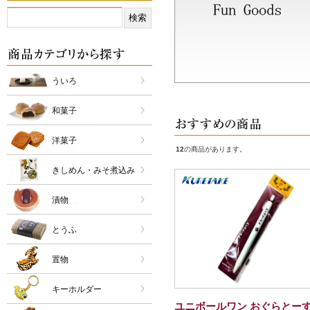
ういろ
和菓子
洋菓子
12
の商品があります。
きしめん・みそ煮込み
漬物
とうふ
置物
キーホルダー
ユニボールワン おぐらとー