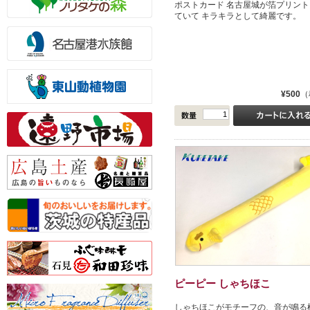
ポストカード 名古屋城が箔プリント
ていて キラキラとして綺麗です。
¥500
（
ピーピー しゃちほこ
しゃちほこがモチーフの、音が鳴る