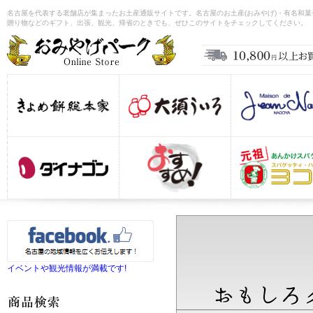
名古屋を代表する老舗店が集まったお土産通販サイトです。名古屋のお土産(おみやげ)・有名和
贈り物などのギフト、出張、観光、帰省のときでも、ぜひこのサイトをチェックしてください。
イベントや観光情報が満載です!