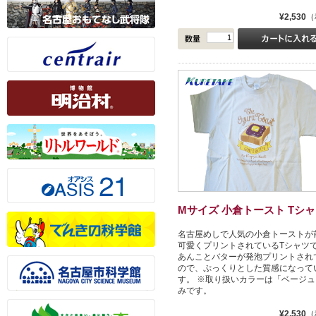
¥2,530
（
Mサイズ 小倉トースト Tシャ..
名古屋めしで人気の小倉トーストが
可愛くプリントされているTシャツ
あんことバターが発泡プリントされ
ので、ぷっくりとした質感になって
す。 ※取り扱いカラーは「ベージュ
みです。
¥2,530
（