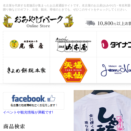
名古屋を代表する老舗店が集まったお土産通販サイトです。名古屋のお土産(おみやげ)・有名和
贈り物などのギフト、出張、観光、帰省のときでも、ぜひこのサイトをチェックしてください。
イベントや観光情報が満載です!