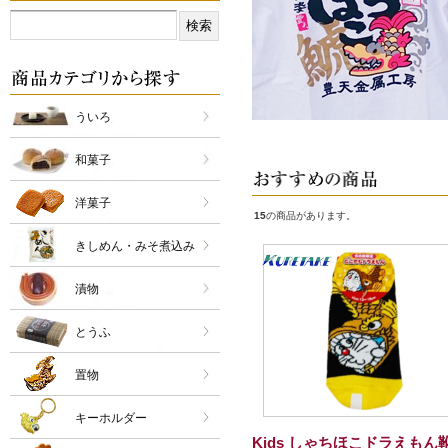
ういろ
和菓子
洋菓子
15
の商品があります。
きしめん・みそ煮込み
漬物
とうふ
置物
キーホルダー
Kids しゃちほこドラえもん靴.