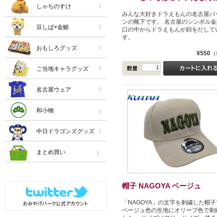
しゃちのすけ
みんな大好きドラえもんの名古屋バ
ンの靴下です。 名古屋のシンボル金
豆しば×金鯱
口の中からドラえもんが顔をだして
す。
おもしろグッズ
¥550
（
ご当地キャラグッズ
名古屋ウェア
和小物
中日ドラゴンズグッズ
まとめ買い
帽子 NAGOYA ベージュ
「NAGOYA」の文字を刺繍した帽
ベージュ色の生地にオリーブ色で刺