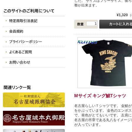
した。 サイズはフリーサイズ、後ろ
整が出来ます。
¥1,320
（
Mサイズ キング鯱Tシャツ
名古屋らしいＴシャツです。 金鯱が
をかぶっています。 金色のエンボス
で、発色がとてもいいです。 左肩に
名古屋の市章である丸八をイメージ
が入っています。