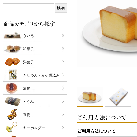
ういろ
和菓子
洋菓子
きしめん・みそ煮込み
漬物
とうふ
置物
キーホルダー