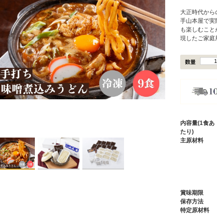
大正時代から
手山本屋で実
も楽しむこと
現したご家庭
内容量(1食あ
たり)
主原材料
賞味期限
保存方法
特定原材料