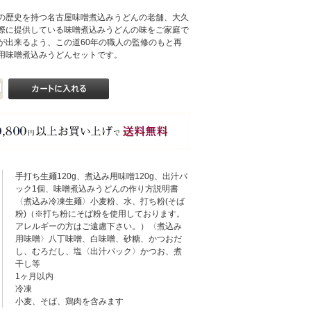
の歴史を持つ名古屋味噌煮込みうどんの老舗、大久
際に提供している味噌煮込みうどんの味をご家庭で
が出来るよう、この道60年の職人の監修のもと再
用味噌煮込みうどんセットです。
手打ち生麺120g、煮込み用味噌120g、出汁パ
ック1個、味噌煮込みうどんの作り方説明書
〈煮込み冷凍生麺〉小麦粉、水、打ち粉(そば
粉)（※打ち粉にそば粉を使用しております。
アレルギーの方はご遠慮下さい。）〈煮込み
用味噌〉八丁味噌、白味噌、砂糖、かつおだ
し、むろだし、塩〈出汁パック〉かつお、煮
干し等
1ヶ月以内
冷凍
小麦、そば、鶏肉を含みます