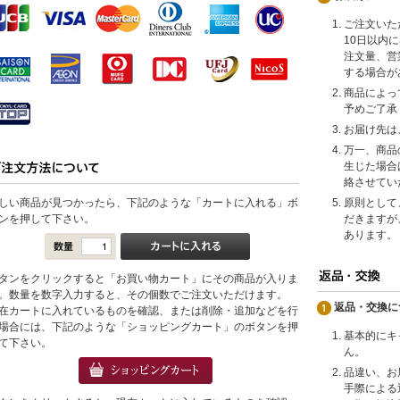
ご注文いた
10日以内
注文量、営
する場合が
商品によっ
予めご了承
お届け先は
万一、商品
生じた場合
絡させてい
しい商品が見つかったら、下記のような「カートに入れる」ボ
原則として
ンを押して下さい。
だきますが
あります。
タンをクリックすると「お買い物カート」にその商品が入りま
。数量を数字入力すると、その個数でご注文いただけます。
返品・交換に
在カートに入れているものを確認、または削除・追加などを行
場合には、下記のような「ショッピングカート」のボタンを押
基本的にキ
て下さい。
ん。
品違い、お
手際による