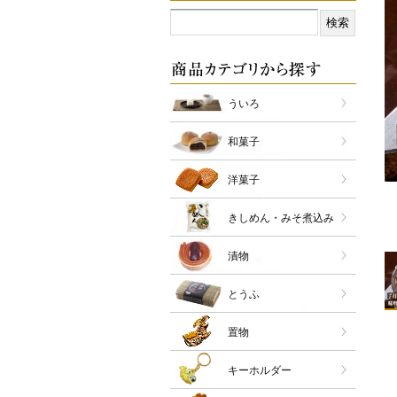
ういろ
和菓子
洋菓子
きしめん・みそ煮込み
漬物
とうふ
置物
キーホルダー