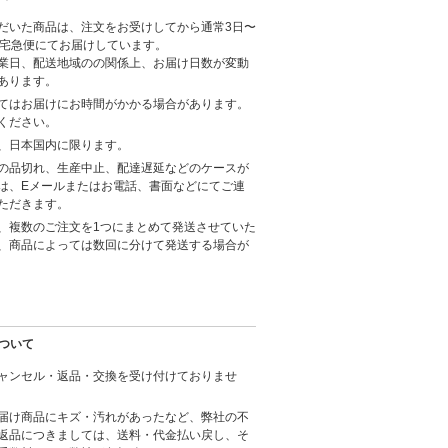
だいた商品は、注文をお受けしてから通常3日〜
に宅急便にてお届けしています。
業日、配送地域のの関係上、お届け日数が変動
あります。
てはお届けにお時間がかかる場合があります。
ください。
、日本国内に限ります。
の品切れ、生産中止、配達遅延などのケースが
は、Eメールまたはお電話、書面などにてご連
ただきます。
、複数のご注文を1つにまとめて発送させていた
、商品によっては数回に分けて発送する場合が
ついて
ャンセル・返品・交換を受け付けておりませ
届け商品にキズ・汚れがあったなど、弊社の不
返品につきましては、送料・代金払い戻し、そ