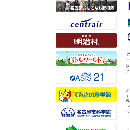
欲
タ
ボ
す
現
う
し