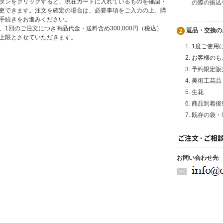
タンをクリックすると、現在カートに入れているものを確認・
の際の振込
更できます。注文を確定の場合は、必要事項をご入力の上、購
手続きをお進みください。
、1回のご注文につき商品代金・送料含め300,000円（税込）
返品・交換の
上限とさせていただきます。
1度ご使用
お客様のも
予約限定販
美術工芸品
生花
商品到着後
既存の袋・
お問い合わせ先