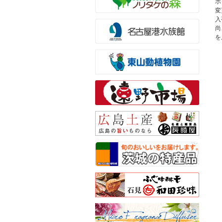
ボ
変
入
尚
を