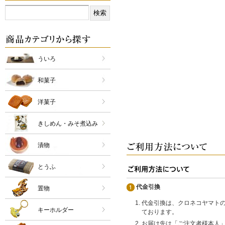
ういろ
和菓子
洋菓子
きしめん・みそ煮込み
漬物
とうふ
代金引換
置物
代金引換は、クロネコヤマト
キーホルダー
ております。
お届け先は「ご注文者様本人