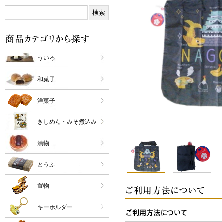
ういろ
和菓子
洋菓子
きしめん・みそ煮込み
漬物
とうふ
置物
キーホルダー