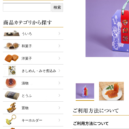
ういろ
和菓子
洋菓子
きしめん・みそ煮込み
漬物
とうふ
置物
キーホルダー